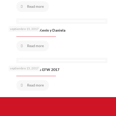
Read more
septiembre 15, 2017
Petición de mano Kevin y Daniela
Read more
septiembre 15, 2017
Martha Arredondo EFW 2017
Read more