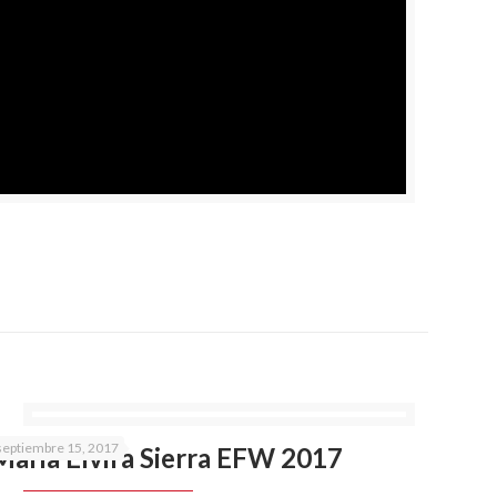
septiembre 15, 2017
Maria Elvira Sierra EFW 2017