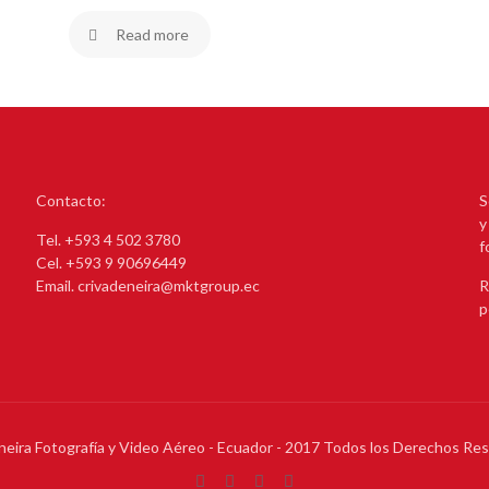
Read more
Contacto:
S
y
Tel. +593 4 502 3780
f
Cel. +593 9 90696449
Email. crivadeneira@mktgroup.ec
R
p
neira Fotografía y Video Aéreo - Ecuador - 2017 Todos los Derechos Re