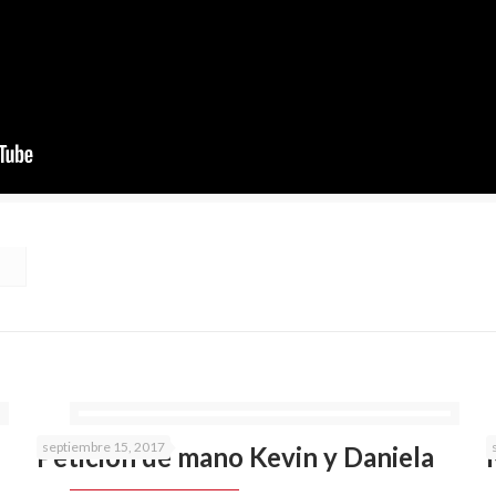
septiembre 15, 2017
Petición de mano Kevin y Daniela