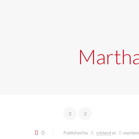
Marth
0
Published by
crisland
at
septiem