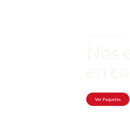
Video :
Fotografía
Nos 
en ca
Ver Paquetes