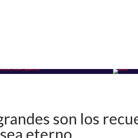
grandes son los rec
sea eterno