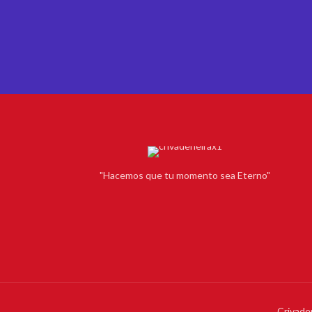
"Hacemos que tu momento sea Eterno"
Crivade