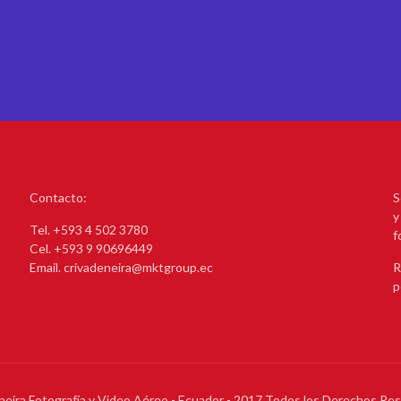
Contacto:
S
y
Tel. +593 4 502 3780
f
Cel. +593 9 90696449
Email. crivadeneira@mktgroup.ec
R
p
neira Fotografía y Video Aéreo - Ecuador - 2017 Todos los Derechos Re