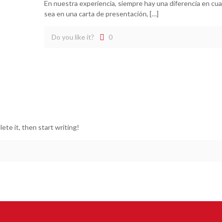
En nuestra experiencia, siempre hay una diferencia en cua
sea en una carta de presentación,
[…]
Do you like it?
0
ete it, then start writing!