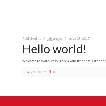
Published by
crisland
at
mayo 25, 2017
Hello world!
Welcome to WordPress. This is your first post. Edit or del
Do you like it?
0