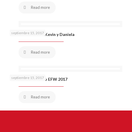
Read more
septiembre 15, 2017
Petición de mano Kevin y Daniela
Read more
septiembre 15, 2017
Martha Arredondo EFW 2017
Read more